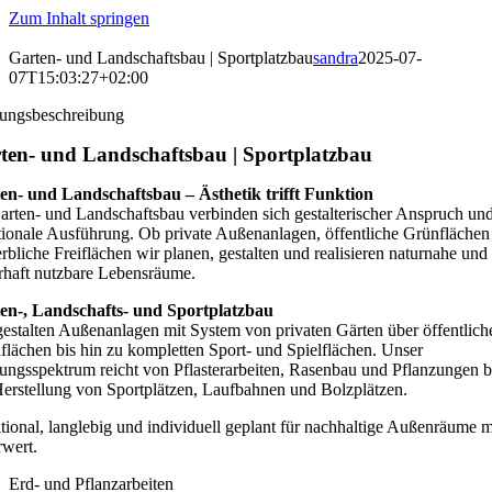
Zum Inhalt springen
Garten- und Landschaftsbau | Sportplatzbau
sandra
2025-07-
07T15:03:27+02:00
tungsbeschreibung
ten- und Landschaftsbau | Sportplatzbau
en- und Landschaftsbau – Ästhetik trifft Funktion
arten- und Landschaftsbau verbinden sich gestalterischer Anspruch un
tionale Ausführung. Ob private Außenanlagen, öffentliche Grünflächen
bliche Freiflächen wir planen, gestalten und realisieren naturnahe und
rhaft nutzbare Lebensräume.
en-, Landschafts- und Sportplatzbau
gestalten Außenanlagen mit System von privaten Gärten über öffentlich
flächen bis hin zu kompletten Sport- und Spielflächen. Unser
tungsspektrum reicht von Pflasterarbeiten, Rasenbau und Pflanzungen b
Herstellung von Sportplätzen, Laufbahnen und Bolzplätzen.
tional, langlebig und individuell geplant für nachhaltige Außenräume m
wert.
Erd- und Pflanzarbeiten