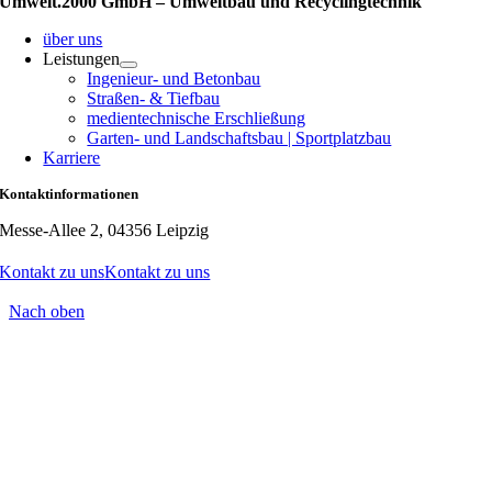
Umwelt.2000 GmbH – Umweltbau und Recyclingtechnik
über uns
Leistungen
Ingenieur- und Betonbau
Straßen- & Tiefbau
medientechnische Erschließung
Garten- und Landschaftsbau | Sportplatzbau
Karriere
Kontaktinformationen
Messe-Allee 2, 04356 Leipzig
Kontakt zu uns
Kontakt zu uns
Nach oben